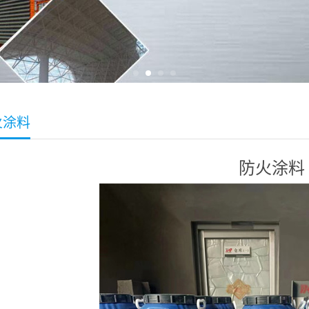
火涂料
防火涂料