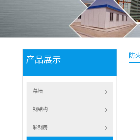
防
产品展示
幕墙
钢结构
彩钢房