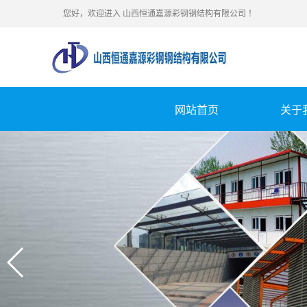
您好，欢迎进入
山西恒通嘉源彩钢钢结构有限公司
！
网站首页
关于