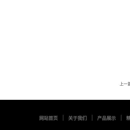
上一
网站首页
关于我们
产品展示