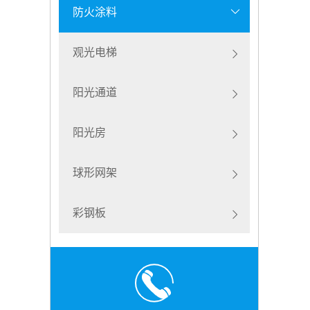
防火涂料
观光电梯
阳光通道
阳光房
球形网架
彩钢板