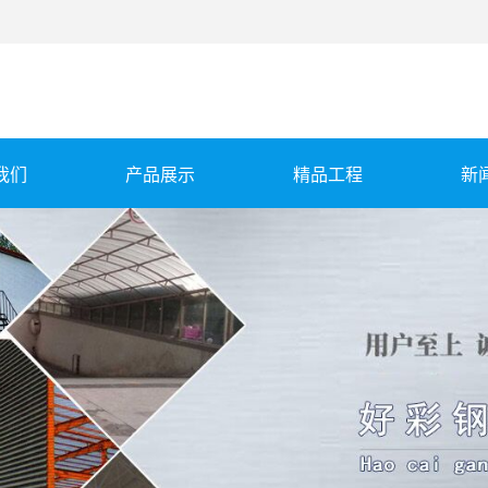
我们
产品展示
精品工程
新