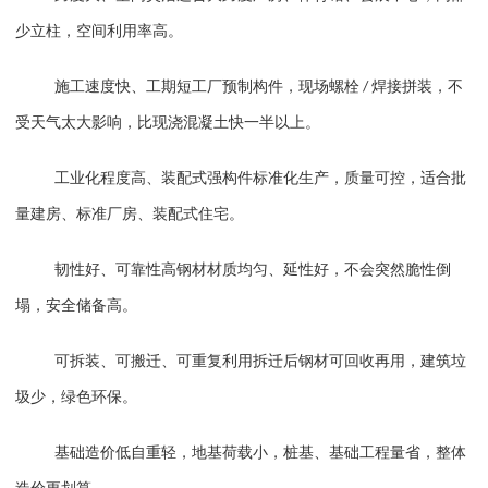
少立柱，空间利用率高。
施工速度快、工期短
工厂预制构件，现场螺栓
焊接拼装，不
/
受天气太大影响，比现浇混凝土快一半以上。
工业化程度高、装配式强
构件标准化生产，质量可控，适合批
量建房、标准厂房、装配式住宅。
韧性好、可靠性高
钢材材质均匀、延性好，不会突然脆性倒
塌，安全储备高。
可拆装、可搬迁、可重复利用
拆迁后钢材可回收再用，建筑垃
圾少，绿色环保。
基础造价低
自重轻，地基荷载小，桩基、基础工程量省，整体