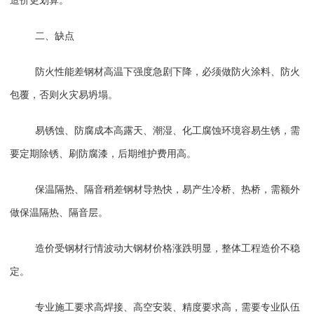
造价更划算。
二、缺点
防火性能差
钢材高温下强度急剧下降，
必须做防火涂料、防火
包覆
，否则火灾易坍塌。
易锈蚀、防腐成本高
露天、潮湿、化工腐蚀环境容易生锈，需
要定期除锈、刷防腐漆，后期维护费用高。
保温隔热、隔音稍差
钢材导热快，易产生冷桥、热桥，需额外
做保温隔热、隔音层。
造价受钢材行情波动大
钢材价格涨跌明显，整体工程造价不稳
定。
专业施工要求高
焊接、高空安装、精度要求高，需要专业队伍